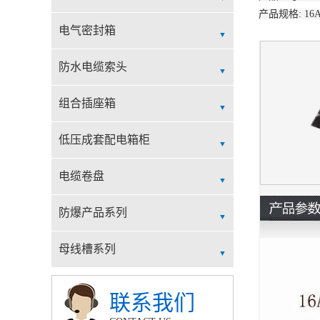
产品规格: 16A/
大电流插头
低压插座
凸轮开关
电气密封箱
SCHOKO插头
大电流插座
负载隔离开关
电气盒
防水电缆索头
明装插头
连接器
开关插座
接线盒
组合插座箱
联锁插座
箱盒
不锈钢电源插座箱
低压成套配电箱柜
SCHOKO插座
电源插座箱
电缆卷盘
明装插座
阶梯式电源插座箱
三脚架电缆卷盘
防爆产品系列
可移动电源插座箱
轮车式电缆卷盘
防暴断路器
母线槽系列
手提式电源插座箱
自动回收防缠绵电缆盘
防暴启动器
安全滑触线
联系我们
防爆按钮盒
电缆桥架