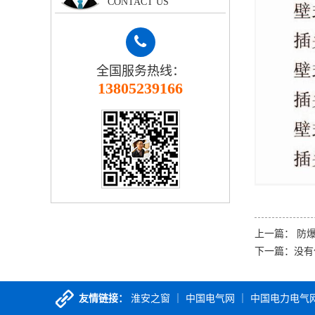
CONTACT US
防爆接线箱
电缆竖井
防爆防腐断路器
接插箱
全国服务热线：
13805239166
防爆插头座
母线槽
桥架配件
上一篇：
防爆插
下一篇：没有
友情链接：
淮安之窗
｜
中国电气网
｜
中国电力电气